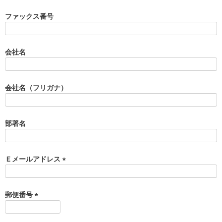
必
須
ファックス番号
)
会社名
会社名（フリガナ）
部署名
Ｅメールアドレス
(
必
須
郵便番号
)
(
必