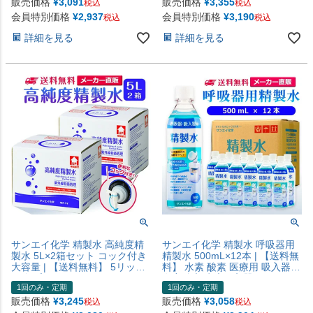
除菌スプレー 除菌水 鼻うがい
器 チャンバー 鼻うがい スチー
販売価格
¥
3,091
販売価格
¥
3,355
税込
税込
ナノケア スチーマー 化粧水 純
マー ペットボトル 高純度精製
会員特別価格
¥
2,937
会員特別価格
¥
3,190
税込
税込
水 蒸留水 イオン交換水 超純水
水 純水 蒸留水 イオン交換水 超
せいせいすい 日本製
純水 せいせいすい 日本製
詳細を見る
詳細を見る
サンエイ化学 精製水 高純度精
サンエイ化学 精製水 呼吸器用
製水 5L×2箱セット コック付き
精製水 500mL×12本 | 【送料無
大容量 | 【送料無料】 5リット
料】 水素 酸素 医療用 吸入器
ル 無呼吸 CPAP CPAP用 シーパ
在宅酸素 水素吸入器 CPAP シ
1回のみ・定期
1回のみ・定期
ップ 加湿器 アロマ スキンケア
ーパップ 睡眠時 無呼吸症候群
除菌スプレー 除菌水 鼻うがい
SAS チャンバー 鼻うがい スチ
販売価格
¥
3,245
販売価格
¥
3,058
税込
税込
ナノケア スチーマー 化粧水 純
ーマー ペットボトル 高純度精