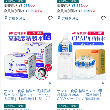
1回のみ・定期
1回のみ・定期
器 呼吸器用 在宅酸素 水素吸入
器 呼吸器用 在宅酸素 水素吸入
器 チャンバー 鼻うがい スチー
器 チャンバー 鼻うがい スチー
販売価格
¥
3,058
販売価格
¥
3,652
税込
税込
マー ペットボトル 高純度精製
マー ペットボトル 高純度精製
会員特別価格
¥
2,904
会員特別価格
¥
3,465
税込
税込
水 純水 蒸留水 イオン交換水 超
水 純水 蒸留水 イオン交換水 超
純水 せいせいすい 日本製
純水 せいせいすい 日本製
詳細を見る
詳細を見る
サンエイ化学 精製水 高純度精
サンエイ化学 精製水 CPAP用
製水 5L×2箱セット コックなし
精製水 2L×9本 | 【送料無料】
大容量 | 【送料無料】 5リット
CPAP シーパップ 睡眠時 無呼
ル 無呼吸 CPAP CPAP用 シーパ
吸症候群 SAS 医療用 水素 吸入
1回のみ・定期
1回のみ・定期
ップ 加湿器 アロマ スキンケア
器 呼吸器用 在宅酸素 水素吸入