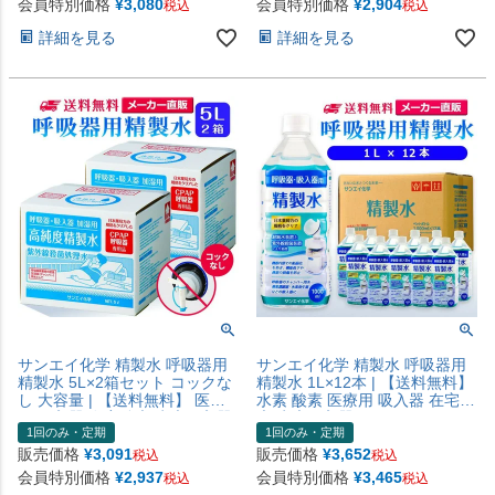
会員特別価格
¥
3,080
会員特別価格
¥
2,904
税込
税込
水 蒸留水 イオン交換水 超純水
製水 純水 蒸留水 イオン交換水
せいせいすい 日本製
超純水 せいせいすい 日本製
詳細を見る
詳細を見る
サンエイ化学 精製水 呼吸器用
サンエイ化学 精製水 呼吸器用
精製水 5L×2箱セット コックな
精製水 1L×12本 | 【送料無料】
し 大容量 | 【送料無料】 医療
水素 酸素 医療用 吸入器 在宅酸
用 吸入器 在宅酸素 水素吸入器
素 水素吸入器 CPAP シーパッ
1回のみ・定期
1回のみ・定期
CPAP シーパップ 睡眠時 無呼
プ 睡眠時 無呼吸症候群 SAS チ
吸症候群 SAS チャンバー 鼻う
ャンバー 鼻うがい スチーマー
販売価格
¥
3,091
販売価格
¥
3,652
税込
税込
がい スチーマー 高純度精製水
ペットボトル 高純度精製水 純
会員特別価格
¥
2,937
会員特別価格
¥
3,465
税込
税込
純水 蒸留水 イオン交換水 超純
水 蒸留水 イオン交換水 超純水