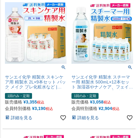
サンエイ化学 精製水 スキンケ
サンエイ化学 精製水 スチーマ
ア用 精製水 2L×9本セット パッ
ー用 精製水 500mL×12本セッ
ク メイク プレ化粧水など |
ト 加湿器やナノケア、フェイス
【送料無料】 エステ ネイル ナ
スチーマーなどに | 【送料無
1回のみ・定期
1回のみ・定期
ノケア コットン アロマスプレ
料】 オートクレーブ スチーム
ー グリセリン ペットボトル 高
吸引 吸入器 鼻うがい エステ コ
販売価格
¥
3,355
販売価格
¥
3,058
税込
税込
純度精製水 純水 蒸留水 イオン
ットン ペットボトル 高純度精
会員特別価格
¥
3,190
会員特別価格
¥
2,904
税込
税込
交換水 超純水 せいせいすい ピ
製水 純水 蒸留水 イオン交換水
ュアウォーター 日本製
超純水 せいせいすい 日本製
詳細を見る
詳細を見る