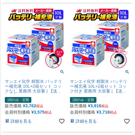
サンエイ化学 精製水 バッテリ
サンエイ化学 精製水 バッテリ
ー補充液 10L×2箱セット コッ
ー補充液 10L×2箱セット コッ
クなし 業務用 大容量 | 【送料
ク付き 業務用 大容量 | 【送料
無料】 バッテリー液 バイク フ
無料】 バッテリー液 バイク フ
1回のみ・定期
1回のみ・定期
ォークリフト 車 洗車 蓄電池 発
ォークリフト 車 洗車 蓄電池 発
電機 ウォッシャー液 LLC クー
電機 ウォッシャー液 LLC クー
販売価格
¥
3,762
販売価格
¥
3,916
税込
税込
ラント液 ro水 ピュアウォータ
ラント液 ro水 ピュアウォータ
会員特別価格
¥
3,575
会員特別価格
¥
3,718
税込
税込
ー 純水 蒸留水 イオン交換水 超
ー 純水 蒸留水 イオン交換水 超
純水 せいせいすい 日本製
純水 せいせいすい 日本製
詳細を見る
詳細を見る