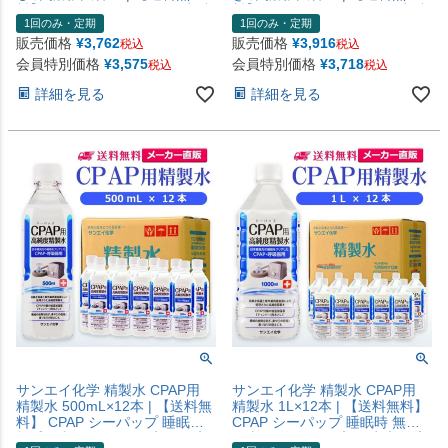
料】 アロマ スチーマー用 歯科
料】 アロマ スチーマー用 歯科
1回のみ・定期
1回のみ・定期
クーラント液 LLC アルコール
クーラント液 LLC アルコール
消毒液 無水 エタノール 除菌ス
消毒液 無水 エタノール 除菌ス
販売価格
¥
3,762
販売価格
¥
3,916
税込
税込
プレー 除菌水 希釈水 液晶 洗浄
プレー 除菌水 希釈水 液晶 洗浄
会員特別価格
¥
3,575
会員特別価格
¥
3,718
税込
税込
純水 蒸留水 イオン交換水 超純
純水 蒸留水 イオン交換水 超純
水 せいせいすい 日本製
水 せいせいすい 日本製
詳細を見る
詳細を見る
サンエイ化学 精製水 CPAP用
サンエイ化学 精製水 CPAP用
精製水 500mL×12本 | 【送料無
精製水 1L×12本 | 【送料無料】
料】 CPAP シーパップ 睡眠時
CPAP シーパップ 睡眠時 無呼
無呼吸症候群 SAS 医療用 吸入
吸症候群 SAS 医療用 水素 吸入