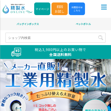
商品タグ
セール
限定
再入荷
翌日発送
サイズ
指定なし
S
M
22.5cm
23.0cm
カラー
レッド
ブルー
イエロー
在庫なし商品
在庫なし商品を表示しない