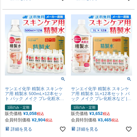
サンエイ化学 精製水 スキンケ
サンエイ化学 精製水 スキンケ
ア用 精製水 500mL×12本セッ
ア用 精製水 1L×12本セット パ
ト パック メイク プレ化粧水な
ック メイク プレ化粧水など |
ど | 【送料無料】 エステ ネイ
【送料無料】 エステ ネイル ナ
1回のみ・定期
1回のみ・定期
ル ナノケア コットン アロマス
ノケア コットン アロマスプレ
プレー グリセリン ペットボト
ー グリセリン ペットボトル 高
販売価格
¥
3,058
販売価格
¥
3,652
税込
税込
ル 高純度精製水 純水 蒸留水 イ
純度精製水 純水 蒸留水 イオン
会員特別価格
¥
2,904
会員特別価格
¥
3,465
税込
税込
オン交換水 超純水 せいせいす
交換水 超純水 せいせいすい ピ
い ピュアウォーター 日本製
ュアウォーター 日本製
詳細を見る
詳細を見る