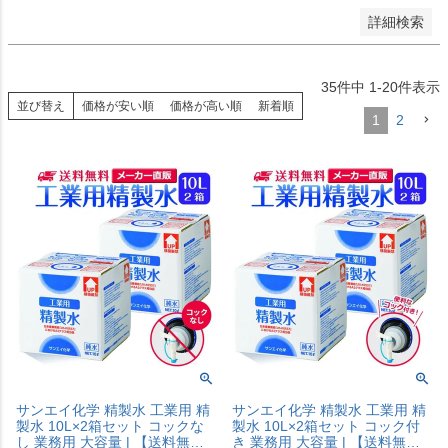
詳細検索
35
件中
1
-
20
件表示
並び替え
価格が安い順
価格が高い順
新着順
1
2
サンエイ化学 精製水 工業用 精
サンエイ化学 精製水 工業用 精
製水 10L×2箱セット コックな
製水 10L×2箱セット コック付
し 業務用 大容量 | 【送料無
き 業務用 大容量 | 【送料無