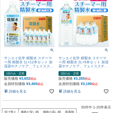
サンエイ化学 精製水 スチーマ
サンエイ化学 精製水 スチーマ
ー用 精製水 1L×12本セット 加
ー用 精製水 2L×9本セット 加湿
湿器やナノケア、フェイススチ
器やナノケア、フェイススチー
ーマーなどに | 【送料無料】 オ
マーなどに | 【送料無料】 オー
1回のみ・定期
1回のみ・定期
ートクレーブ スチーム 吸引 吸
トクレーブ スチーム 吸引 吸入
入器 鼻うがい エステ コットン
器 鼻うがい エステ コットン ペ
販売価格
¥
3,652
販売価格
¥
3,355
税込
税込
ペットボトル 高純度精製水 純
ットボトル 高純度精製水 純水
会員特別価格
¥
3,465
会員特別価格
¥
3,190
税込
税込
水 蒸留水 イオン交換水 超純水
蒸留水 イオン交換水 超純水 せ
せいせいすい 日本製
いせいすい 日本製
詳細を見る
詳細を見る
35
件中
1
-
20
件表示
並び替え
価格が安い順
価格が高い順
新着順