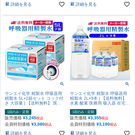
水 せいせいすい 日本製
せいせいすい 日本製
詳細を見る
詳細を見る
サンエイ化学 精製水 呼吸器用
サンエイ化学 精製水 呼吸器用
精製水 5L×2箱セット コック付
精製水 2L×9本 | 【送料無料】
き 大容量 | 【送料無料】 医療
水素 酸素 医療用 吸入器 在宅酸
用 吸入器 在宅酸素 水素吸入器
素 水素吸入器 CPAP シーパッ
1回のみ・定期
1回のみ・定期
CPAP シーパップ 睡眠時 無呼
プ 睡眠時 無呼吸症候群 SAS チ
吸症候群 SAS チャンバー 鼻う
ャンバー 鼻うがい スチーマー
販売価格
¥
3,245
販売価格
¥
3,355
税込
税込
がい スチーマー 高純度精製水
ペットボトル 高純度精製水 純
会員特別価格
¥
3,080
会員特別価格
¥
3,190
税込
税込
純水 蒸留水 イオン交換水 超純
水 蒸留水 イオン交換水 超純水
水 せいせいすい 日本製
せいせいすい 日本製
詳細を見る
詳細を見る