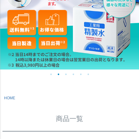
商品番号/JANコード
バンドル販売
予約商品
予約商品のみを表示
並び順
新着順
登録順
価格が安い順
HOME
価格が高い順
優先度順
レビュー順
商品一覧
キーワードヒット順
検索