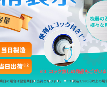
ド
在庫なし商
在庫な
商品番号/
〜
バンドル販
限定
再入荷
翌日発送