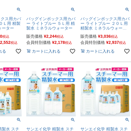
ックス用カバ
バッグインボックス用カバ
バッグインボックス用カバ
０Ｌ用 精製
ー ライトブルー ５Ｌ用 精
ー ライトブルー ２０Ｌ用
ォーター
製水 ミネラルウォーター
精製水 ミネラルウォータ
ー
40
販売価格
¥
2,244
販売価格
¥
3,036
税込
税込
税込
2,552
会員特別価格
¥
2,178
会員特別価格
¥
2,937
税込
税込
税込
れる
カートに入れる
カートに入れる
精製水 スチ
サンエイ化学 精製水 スチ
サンエイ化学 精製水 スチ