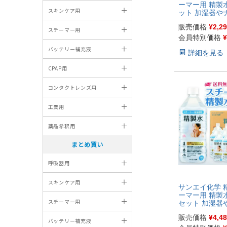
ーマー用 精製水
ット 加湿器や
フェイススチ
販売価格
¥
2,2
| 【送料無料】
ーブ スチーム 
会員特別価格
¥
鼻うがい エス
詳細を見る
ペットボトル 
水 純水 蒸留水
水 超純水 せい
本製
サンエイ化学 
ーマー用 精製水 
セット 加湿器
ア、フェイス
販売価格
¥
4,4
どに | 【送料