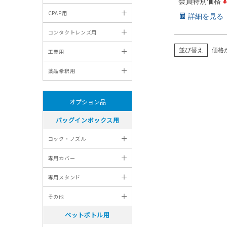
トクレーブ ス
会員特別価格
¥
吸入器 鼻うがい
詳細を見る
ットン ペット
度精製水 純水 
ン交換水 超純
すい 日本製
並び替え
価格