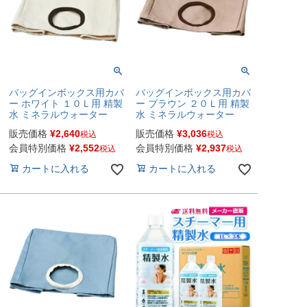
バッグインボックス用カバ
バッグインボックス用カバ
ー ホワイト １０Ｌ用 精製
ー ブラウン ２０Ｌ用 精製
水 ミネラルウォーター
水 ミネラルウォーター
販売価格
¥
2,640
販売価格
¥
3,036
税込
税込
会員特別価格
¥
2,552
会員特別価格
¥
2,937
税込
税込
カートに入れる
カートに入れる