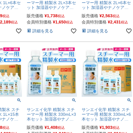
 1L×6本セ
ーマー用 精製水 2L×3本セ
ーマー用 精製水 2L×6本セ
ナノケア、
ット 加湿器やナノケア、
ット 加湿器やナノケア、
ーマーなどに
フェイススチーマーなどに
フェイススチーマーなどに
99
販売価格
¥
1,738
販売価格
¥
2,563
税込
税込
税込
 オートクレ
| 【送料無料】 オートクレ
| 【送料無料】 オートクレ
吸引 吸入器
ーブ スチーム 吸引 吸入器
ーブ スチーム 吸引 吸入器
2,189
会員特別価格
¥
1,650
会員特別価格
¥
2,431
税込
税込
税込
テ コットン
鼻うがい エステ コットン
鼻うがい エステ コットン
詳細を見る
詳細を見る
高純度精製
ペットボトル 高純度精製
ペットボトル 高純度精製
 イオン交換
水 純水 蒸留水 イオン交換
水 純水 蒸留水 イオン交換
せいすい 日
水 超純水 せいせいすい 日
水 超純水 せいせいすい 日
本製
本製
精製水 スチ
サンエイ化学 精製水 スチ
サンエイ化学 精製水 スチ
1L×15本
ーマー用 精製水 330mL×3
ーマー用 精製水 330mL×6
やナノケ
本セット 加湿器やナノケ
本セット 加湿器やナノケ
スチーマーな
ア、フェイススチーマーな
ア、フェイススチーマーな
88
販売価格
¥
1,408
販売価格
¥
1,903
税込
税込
税込
無料】 オー
どに | 【送料無料】 オー
どに | 【送料無料】 オー