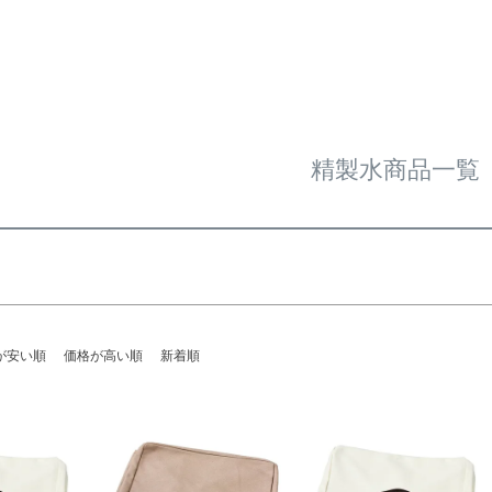
予約商品
し
S
M
22.5cm
23.0cm
予約商
並び順
ブルー
イエロー
新着順
優先度
精製水商品一覧
検索
が安い順
価格が高い順
新着順