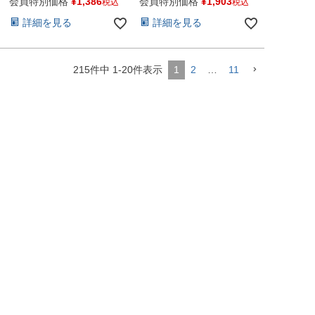
トクレーブ スチーム 吸引
トクレーブ スチーム 吸引
会員特別価格
¥
1,386
会員特別価格
¥
1,903
税込
税込
吸入器 鼻うがい エステ コ
吸入器 鼻うがい エステ コ
詳細を見る
詳細を見る
ットン ペットボトル 高純
ットン ペットボトル 高純
度精製水 純水 蒸留水 イオ
度精製水 純水 蒸留水 イオ
ン交換水 超純水 せいせい
ン交換水 超純水 せいせい
すい 日本製
すい 日本製
215
件中
1
-
20
件表示
1
2
…
11