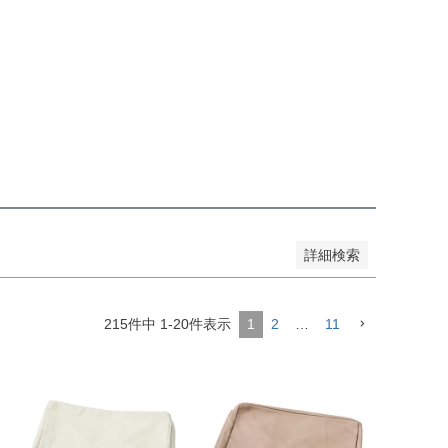
品のみを表示
登録順
価格が安い順
価格が高い順
順
レビュー順
キーワードヒット順
詳細検索
215
件中
1
-
20
件表示
1
2
…
11