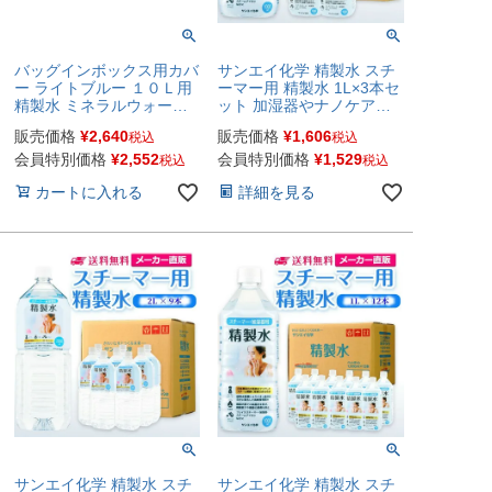
バッグインボックス用カバ
サンエイ化学 精製水 スチ
ー ライトブルー １０Ｌ用
ーマー用 精製水 1L×3本セ
精製水 ミネラルウォータ
ット 加湿器やナノケア、
ー
フェイススチーマーなどに
販売価格
¥
2,640
販売価格
¥
1,606
税込
税込
| 【送料無料】 オートクレ
ーブ スチーム 吸引 吸入器
会員特別価格
¥
2,552
会員特別価格
¥
1,529
税込
税込
鼻うがい エステ コットン
カートに入れる
詳細を見る
ペットボトル 高純度精製
水 純水 蒸留水 イオン交換
水 超純水 せいせいすい 日
本製
サンエイ化学 精製水 スチ
サンエイ化学 精製水 スチ