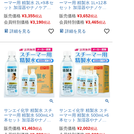
ーマー用 精製水 2L×9本セ
ーマー用 精製水 1L×12本
ット 加湿器やナノケア、
セット 加湿器やナノケ
フェイススチーマーなどに
ア、フェイススチーマーな
販売価格
¥
3,355
販売価格
¥
3,652
税込
税込
| 【送料無料】 オートクレ
どに | 【送料無料】 オー
ーブ スチーム 吸引 吸入器
トクレーブ スチーム 吸引
会員特別価格
¥
3,190
会員特別価格
¥
3,465
税込
税込
鼻うがい エステ コットン
吸入器 鼻うがい エステ コ
詳細を見る
詳細を見る
ペットボトル 高純度精製
ットン ペットボトル 高純
水 純水 蒸留水 イオン交換
度精製水 純水 蒸留水 イオ
水 超純水 せいせいすい 日
ン交換水 超純水 せいせい
本製
すい 日本製
サンエイ化学 精製水 スチ
サンエイ化学 精製水 スチ
ーマー用 精製水 500mL×3
ーマー用 精製水 500mL×6
本セット 加湿器やナノケ
本セット 加湿器やナノケ
ア、フェイススチーマーな
ア、フェイススチーマーな
販売価格
¥
1,463
販売価格
¥
2,002
税込
税込
どに | 【送料無料】 オー
どに | 【送料無料】 オー