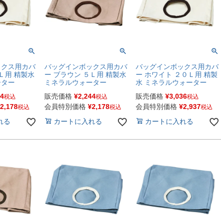
ックス用カバ
バッグインボックス用カバ
バッグインボックス用カバ
Ｌ用 精製水
ー ブラウン ５Ｌ用 精製水
ー ホワイト ２０Ｌ用 精製
ーター
ミネラルウォーター
水 ミネラルウォーター
44
販売価格
¥
2,244
販売価格
¥
3,036
税込
税込
税込
2,178
会員特別価格
¥
2,178
会員特別価格
¥
2,937
税込
税込
税込
れる
カートに入れる
カートに入れる