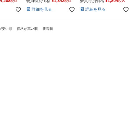
チーム 吸引
トクレーブ スチーム 吸引
トクレーブ スチーム 吸引
4,268
会員特別価格
¥
1,342
会員特別価格
¥
1,804
税込
税込
税込
 エステ コ
吸入器 鼻うがい エステ コ
吸入器 鼻うがい エステ コ
詳細を見る
詳細を見る
ボトル 高純
ットン ペットボトル 高純
ットン ペットボトル 高純
蒸留水 イオ
度精製水 純水 蒸留水 イオ
度精製水 純水 蒸留水 イオ
水 せいせい
ン交換水 超純水 せいせい
ン交換水 超純水 せいせい
すい 日本製
すい 日本製
が安い順
価格が高い順
新着順