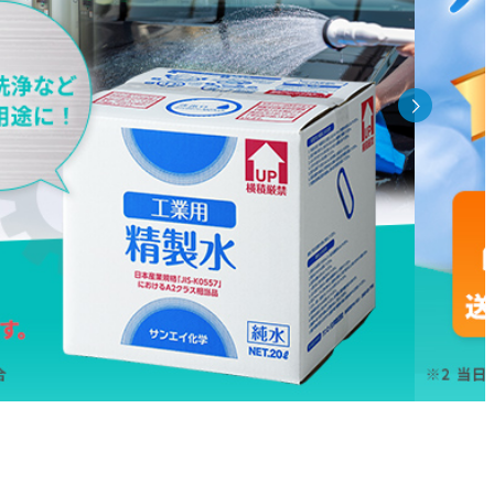
品
し商品を表示しない
JANコード
売