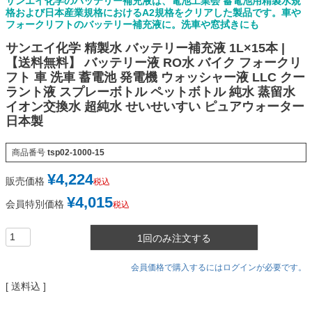
サンエイ化学のバッテリー補充液は、電池工業会 蓄電池用精製水規
格および日本産業規格におけるA2規格をクリアした製品です。車や
フォークリフトのバッテリー補充液に。洗車や窓拭きにも
サンエイ化学 精製水 バッテリー補充液 1L×15本 |
【送料無料】 バッテリー液 RO水 バイク フォークリ
フト 車 洗車 蓄電池 発電機 ウォッシャー液 LLC クー
ラント液 スプレーボトル ペットボトル 純水 蒸留水
イオン交換水 超純水 せいせいすい ピュアウォーター
日本製
商品番号
tsp02-1000-15
¥
4,224
販売価格
税込
¥
4,015
会員特別価格
税込
1回のみ注文する
会員価格で購入するにはログインが必要です。
送料込