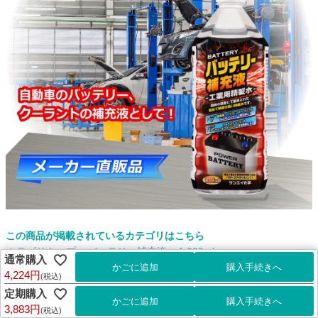
この商品が掲載されているカテゴリはこちら
カテゴリトップ
>
バッテリー補充液
>
1,000mL
通常購入
4,224円
(税込)
サンエイ化学 バッテリー補充液 1L×15本 の特長と主な用途
定期購入
【メーカー直販のバッテリー補充液】逆浸透膜とイオン交換樹脂で、限り
3,883円
(税込)