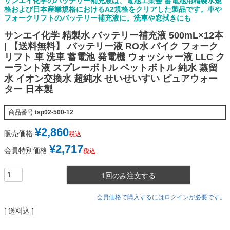
サンエイ化学のバッテリー補充液は、電池工業会 蓄電池用精製水規
格および日本産業規格におけるA2規格をクリアした製品です。車や
フォークリフトのバッテリー補充液に。洗車や窓拭きにも
サンエイ化学 精製水 バッテリー補充液 500mL×12本
| 【送料無料】 バッテリー液 RO水 バイク フォーク
リフト 車 洗車 蓄電池 発電機 ウォッシャー液 LLC ク
ーラント液 スプレーボトル ペットボトル 純水 蒸留
水 イオン交換水 超純水 せいせいすい ピュアウォー
ター 日本製
商品番号
tsp02-500-12
¥
2,860
販売価格
税込
¥
2,717
会員特別価格
税込
1回のみ注文する
会員価格で購入するにはログインが必要です。
送料込