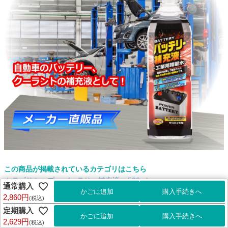
この商品が掲載されているカテゴリはこちら
カテゴリトップ
>
バッテリー補充液
>
500mL
通常購入
2,860円
(税込)
サンエイ化学 バッテリー補充液 500mL×12本 の特長と主な用途
定期購入
【メーカー直販のバッテリー補充液】逆浸透膜とイオン交換樹脂で、限り
2,629円
(税込)