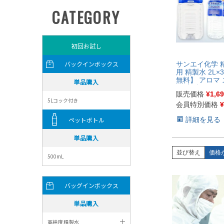
サンエイ化学 
用 精製水 2L×
無料】 アロマ
用 歯科 オート
販売価格
¥
1,6
ーラント液 ウ
液 アルコール 
会員特別価格
¥
エタノール 除
詳細を見る
除菌水 希釈水
ル 純水 蒸留水
水 超純水 せい
本製
並び替え
価格