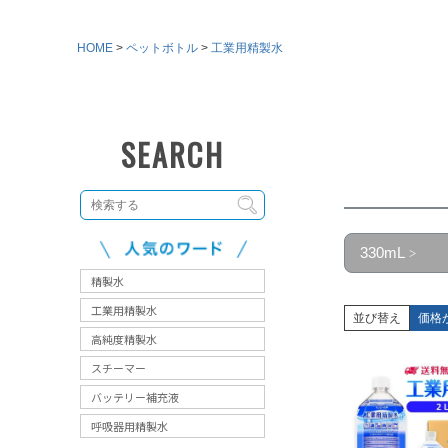
HOME
ペットボトル
工業用精製水
330mL
並び替え
価格