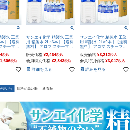
精製水 工業
サンエイ化学 精製水 工業
サンエイ化学 精製水 工業
3本 | 【送料
用 精製水 2L×6本 | 【送料
用 精製水 2L×9本 | 【送料
 スチーマー
無料】 アロマ スチーマー
無料】 アロマ スチーマー
クレーブ ク
用 歯科 オートクレーブ ク
用 歯科 オートクレーブ ク
94
販売価格
¥
2,464
販売価格
¥
3,212
税込
税込
税込
ォッシャー
ーラント液 ウォッシャー
ーラント液 ウォッシャー
消毒液 無水
液 アルコール 消毒液 無水
液 アルコール 消毒液 無水
1,606
会員特別価格
¥
2,343
会員特別価格
¥
3,047
税込
税込
税込
菌スプレー
エタノール 除菌スプレー
エタノール 除菌スプレー
詳細を見る
詳細を見る
 ペットボト
除菌水 希釈水 ペットボト
除菌水 希釈水 ペットボト
 イオン交換
ル 純水 蒸留水 イオン交換
ル 純水 蒸留水 イオン交換
せいすい 日
水 超純水 せいせいすい 日
水 超純水 せいせいすい 日
本製
本製
が安い順
価格が高い順
新着順