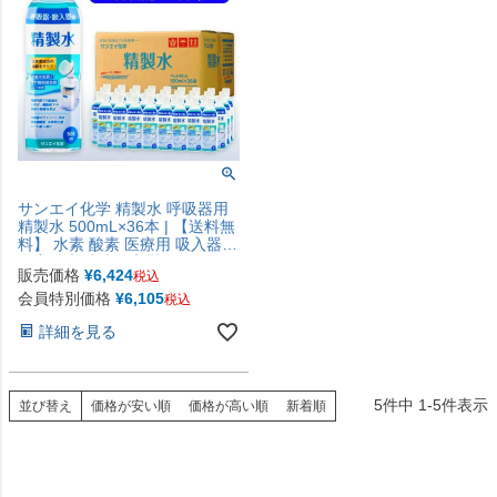
サンエイ化学 精製水 呼吸器用
精製水 500mL×36本 | 【送料無
料】 水素 酸素 医療用 吸入器
在宅酸素 水素吸入器 CPAP シ
販売価格
¥
6,424
税込
ーパップ 睡眠時 無呼吸症候群
SAS チャンバー 鼻うがい スチ
会員特別価格
¥
6,105
税込
ーマー ペットボトル 高純度精
詳細を見る
製水 純水 蒸留水 イオン交換水
超純水 せいせいすい 日本製
5
件中
1
-
5
件表示
並び替え
価格が安い順
価格が高い順
新着順