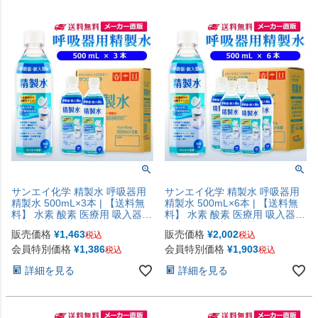
サンエイ化学 精製水 呼吸器用
サンエイ化学 精製水 呼吸器用
精製水 500mL×3本 | 【送料無
精製水 500mL×6本 | 【送料無
料】 水素 酸素 医療用 吸入器
料】 水素 酸素 医療用 吸入器
在宅酸素 水素吸入器 CPAP シ
在宅酸素 水素吸入器 CPAP シ
販売価格
¥
1,463
販売価格
¥
2,002
税込
税込
ーパップ 睡眠時 無呼吸症候群
ーパップ 睡眠時 無呼吸症候群
SAS チャンバー 鼻うがい スチ
SAS チャンバー 鼻うがい スチ
会員特別価格
¥
1,386
会員特別価格
¥
1,903
税込
税込
ーマー ペットボトル 高純度精
ーマー ペットボトル 高純度精
詳細を見る
詳細を見る
製水 純水 蒸留水 イオン交換水
製水 純水 蒸留水 イオン交換水
超純水 せいせいすい 日本製
超純水 せいせいすい 日本製