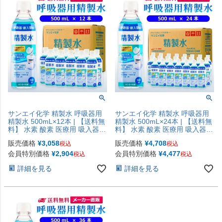
サンエイ化学 精製水 呼吸器用
サンエイ化学 精製水 呼吸器用
精製水 500mL×12本 | 【送料無
精製水 500mL×24本 | 【送料無
料】 水素 酸素 医療用 吸入器
料】 水素 酸素 医療用 吸入器
在宅酸素 水素吸入器 CPAP シ
在宅酸素 水素吸入器 CPAP シ
販売価格
¥
3,058
販売価格
¥
4,708
税込
税込
ーパップ 睡眠時 無呼吸症候群
ーパップ 睡眠時 無呼吸症候群
SAS チャンバー 鼻うがい スチ
SAS チャンバー 鼻うがい スチ
会員特別価格
¥
2,904
会員特別価格
¥
4,477
税込
税込
ーマー ペットボトル 高純度精
ーマー ペットボトル 高純度精
詳細を見る
詳細を見る
製水 純水 蒸留水 イオン交換水
製水 純水 蒸留水 イオン交換水
超純水 せいせいすい 日本製
超純水 せいせいすい 日本製