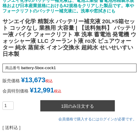
サンエイ化学のバッテリー補充液は、電池工業会 蓄電池用精製水規
格および日本産業規格におけるA2規格をクリアした製品です。車や
フォークリフトのバッテリー補充液に。洗車や窓拭きにも
サンエイ化学 精製水 バッテリー補充液 20L×5箱セッ
ト コックなし 業務用 大容量 | 【送料無料】 バッテリ
ー液 バイク フォークリフト 車 洗車 蓄電池 発電機 ウ
ォッシャー液 LLC クーラント液 ro水 ピュアウォー
ター 純水 蒸留水 イオン交換水 超純水 せいせいすい
日本製
商品番号
battery-5box-cock1
¥
13,673
販売価格
税込
¥
12,991
会員特別価格
税込
1回のみ注文する
会員価格で購入するにはログインが必要です。
送料込