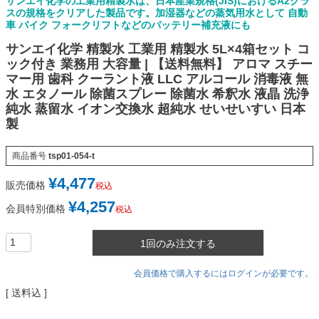
サンエイ化学の工業用精製水は、日本産業規格(JIS)におけるA2クラ
スの規格をクリアした製品です。加湿器などの蒸気用水として 自動
車 バイク フォークリフトなどのバッテリー補充液にも
サンエイ化学 精製水 工業用 精製水 5L×4箱セット コ
ック付き 業務用 大容量 | 【送料無料】 アロマ スチー
マー用 歯科 クーラント液 LLC アルコール 消毒液 無
水 エタノール 除菌スプレー 除菌水 希釈水 液晶 洗浄
純水 蒸留水 イオン交換水 超純水 せいせいすい 日本
製
商品番号
tsp01-054-t
¥
4,477
販売価格
税込
¥
4,257
会員特別価格
税込
1回のみ注文する
会員価格で購入するにはログインが必要です。
送料込