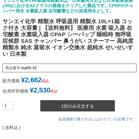
サンエイ化学の呼吸器用精製水は、日本薬局方および日本産業規格
(JIS)におけるA2クラスの規格をクリアした製品です。CPAPのチャ
ンバー用水 水素吸入器 在宅酸素などの加湿用水として。
サンエイ化学 精製水 呼吸器用 精製水 10L×1箱 コッ
ク付き 大容量 | 【送料無料】 医療用 水素 吸入器 在
宅酸素 水素吸入器 CPAP シーパップ 睡眠時 無呼吸
症候群 SAS チャンバー 鼻うがい スチーマー 高純度
精製水 純水 蒸留水 イオン交換水 超純水 せいせいす
い 日本製
商品番号
tsp05-10
¥
2,662
販売価格
税込
¥
2,530
会員特別価格
税込
1回のみ注文する
会員価格で購入するにはログインが必要です。
送料込